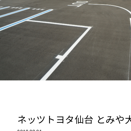
ネッツトヨタ仙台 とみや